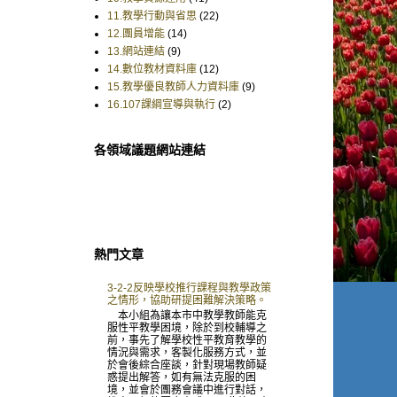
11.教學行動與省思
(22)
12.團員增能
(14)
13.網站連結
(9)
14.數位教材資料庫
(12)
15.教學優良教師人力資料庫
(9)
16.107課綱宣導與執行
(2)
各領域議題網站連結
熱門文章
3-2-2反映學校推行課程與教學政策
之情形，協助研提困難解決策略。
本小組為讓本市中教學教師能克
服性平教學困境，除於到校輔導之
前，事先了解學校性平教育教學的
情況與需求，客製化服務方式，並
於會後綜合座談，針對現場教師疑
惑提出解答，如有無法克服的困
境，並會於團務會議中進行對話，