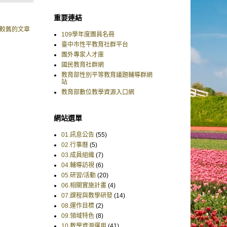
重要連結
較舊的文章
109學年度團員名冊
臺中市性平教育社群平台
團外專家人才庫
國民教育社群網
教育部性別平等教育議題輔導群網
站
教育部數位教學資源入口網
網站選單
01.訊息公告
(55)
02.行事曆
(5)
03.成員組織
(7)
04.輔導訪視
(6)
05.研習/活動
(20)
06.相關實施計畫
(4)
07.課程與教學研發
(14)
08.運作目標
(2)
09.領域特色
(8)
10.教學資源運用
(41)