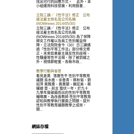
找出可行的因應方式。 此外，本
小組運用科技發展，利用臉書...
立院三讀／《性平法》修正 公布
違法雇主姓名及公司名稱
(NOWnews 2014/05/30)
立院三讀／《性平法》修正 公布
違法雇主姓名及公司名稱
(NOWnews 2014/05/30) 為了保障
婦女工作權以及員工性別權益保
障，立法院院會今（30）日三讀通
過「性別平等工作法」部分條文修
正，未來如果雇主違反性別歧視、
性騷擾等性平法規，除了被罰緩之
外，視情節輕重，各縣市政...
教學行動與省思
看見差異 落實性平 性別平等教育
議題 吳水進、余香青、蔡秋菊、劉
招萍 黃雅惠、黃惠蘭、賴宏美、蔡
耀緯 壹、前言 蟄伏一年，於九十
九學年度破繭而出的性別平等教育
輔導團，為改善教師 性別平等教育
認知與教學執行層面之問題，提升
性別平等教育議題教學之成效，
開...
網誌存檔