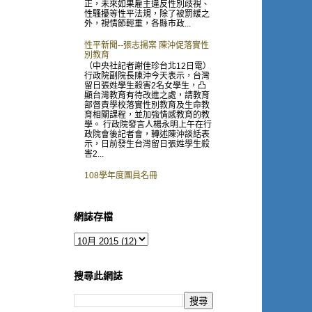
正，未來如果雇主違反性別歧視、
性騷擾等性平法規，除了被罰緩之
外，視情節輕重，各縣市政...
性平新聞--張志揚案 陳沖促落實性
別教育
（中央社記者謝佳珍台北12日電）
行政院副院長陳沖今天表示，台灣
留日張姓學生殺害2名女學生，凸
顯台灣教育有待改進之處，請教育
部督責學校落實性別教育及生命教
育相關課程，並加強情感教育的教
學。 行政院發言人楊永明上午在行
政院會後記者會，轉述陳沖談話表
示，日前發生台灣留日張姓學生殺
害2...
108學年度團員名冊
網誌存檔
搜尋此網誌