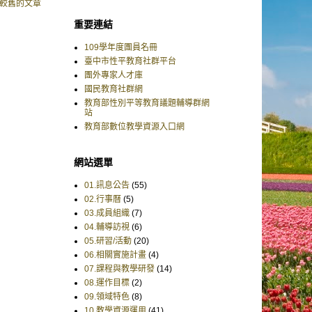
較舊的文章
重要連結
109學年度團員名冊
臺中市性平教育社群平台
團外專家人才庫
國民教育社群網
教育部性別平等教育議題輔導群網
站
教育部數位教學資源入口網
網站選單
01.訊息公告
(55)
02.行事曆
(5)
03.成員組織
(7)
04.輔導訪視
(6)
05.研習/活動
(20)
06.相關實施計畫
(4)
07.課程與教學研發
(14)
08.運作目標
(2)
09.領域特色
(8)
10.教學資源運用
(41)