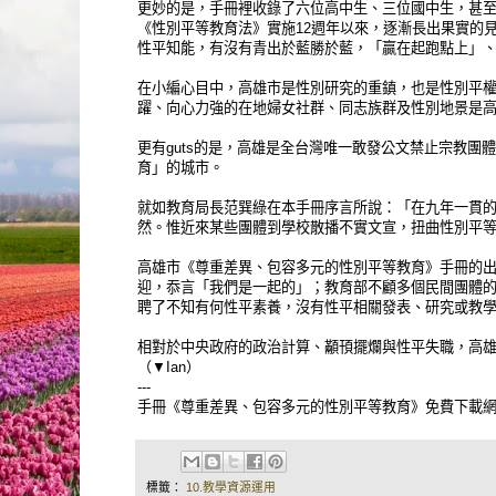
更妙的是，手冊裡收錄了六位高中生、三位國中生，甚
《性別平等教育法》實施12週年以來，逐漸長出果實的
性平知能，有沒有青出於藍勝於藍，「贏在起跑點上」
在小編心目中，高雄市是性別研究的重鎮，也是性別平
躍、向心力強的在地婦女社群、同志族群及性別地景是
更有guts的是，高雄是全台灣唯一敢發公文禁止宗教
育」的城市。
就如教育局長范巽綠在本手冊序言所說：「在九年一貫
然。惟近來某些團體到學校散播不實文宣，扭曲性別平
高雄市《尊重差異、包容多元的性別平等教育》手冊的
迎，忝言「我們是一起的」；教育部不顧多個民間團體
聘了不知有何性平素養，沒有性平相關發表、研究或教
相對於中央政府的政治計算、顢頇擺爛與性平失職，高
（▼Ian）
---
手冊《尊重差異、包容多元的性別平等教育》免費下載網址：http
標籤：
10.教學資源運用