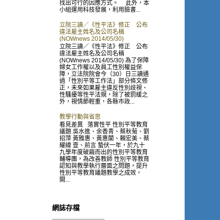
找出可行的因應方式。 此外，本
小組運用科技發展，利用臉書...
立院三讀／《性平法》修正 公布
違法雇主姓名及公司名稱
(NOWnews 2014/05/30)
立院三讀／《性平法》修正 公布
違法雇主姓名及公司名稱
(NOWnews 2014/05/30) 為了保障
婦女工作權以及員工性別權益保
障，立法院院會今（30）日三讀通
過「性別平等工作法」部分條文修
正，未來如果雇主違反性別歧視、
性騷擾等性平法規，除了被罰緩之
外，視情節輕重，各縣市政...
教學行動與省思
看見差異 落實性平 性別平等教育
議題 吳水進、余香青、蔡秋菊、劉
招萍 黃雅惠、黃惠蘭、賴宏美、蔡
耀緯 壹、前言 蟄伏一年，於九十
九學年度破繭而出的性別平等教育
輔導團，為改善教師 性別平等教育
認知與教學執行層面之問題，提升
性別平等教育議題教學之成效，
開...
網誌存檔