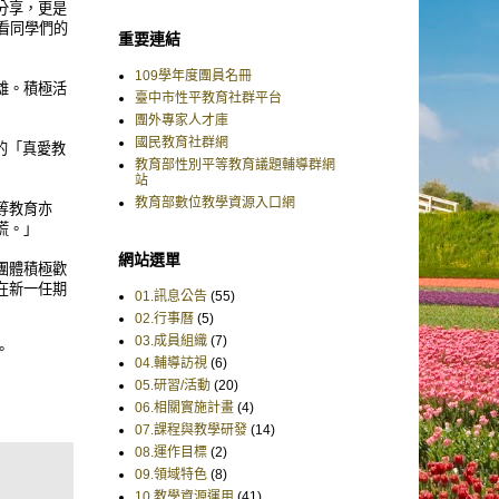
分享，更是
看同學們的
重要連結
109學年度團員名冊
雄。積極活
臺中市性平教育社群平台
團外專家人才庫
國民教育社群網
的「真愛教
教育部性別平等教育議題輔導群網
站
教育部數位教學資源入口網
等教育亦
慌。」
網站選單
團體積極歡
在新一任期
01.訊息公告
(55)
02.行事曆
(5)
03.成員組織
(7)
。
04.輔導訪視
(6)
05.研習/活動
(20)
06.相關實施計畫
(4)
07.課程與教學研發
(14)
08.運作目標
(2)
09.領域特色
(8)
10.教學資源運用
(41)