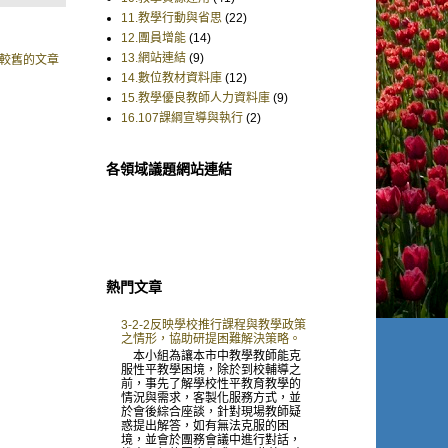
11.教學行動與省思
(22)
12.團員增能
(14)
13.網站連結
(9)
較舊的文章
14.數位教材資料庫
(12)
15.教學優良教師人力資料庫
(9)
16.107課綱宣導與執行
(2)
各領域議題網站連結
熱門文章
3-2-2反映學校推行課程與教學政策
之情形，協助研提困難解決策略。
本小組為讓本市中教學教師能克
服性平教學困境，除於到校輔導之
前，事先了解學校性平教育教學的
情況與需求，客製化服務方式，並
於會後綜合座談，針對現場教師疑
惑提出解答，如有無法克服的困
境，並會於團務會議中進行對話，