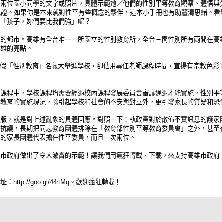
至兩位國小同學的文字或照片，具體示範她／他們的性別平等教育觀察、體悟與
見證。如果你是本來就對性平有些概念的夥伴，這本小手冊也有助釐清思緒。看
、「孩子，妳們要比我們強」呢？
權的都市。高雄有全台唯一一所國立的性別教育所，全台三間性別所有兩間在高
高雄的亮點。
團體假「性別教育」名義大舉進學校，卻佔用專任老師課程時間，宣揚有宗教色彩
的課程中，學校課程均需要經過校內課程發展委員會審議通過才能實施，性別平
等教育的實施現況，除引起學校和社會的不安與對立外，更引發家長的質疑和恐
出版，就是對上述亂象的具體回應。對照一下：執政黨對於散佈不實訊息的護家
的抗議，長期把同志教育團體排除在「教育部性別平等教育委員會」之外，甚至
學的家長團體代表擔任性平委員，而且一次兩位。
雄市政府做出了令人激賞的示範！讓我們用瘋狂轉載、下載，來支持高雄市政府
://goo.gl/44rtMq。歡迎瘋狂轉載！